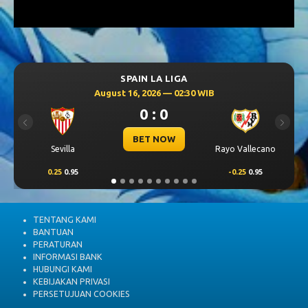
SPAIN LA LIGA
August 16, 2026 — 02:30 WIB
0 : 0
Previous
Next
BET NOW
Sevilla
Rayo Vallecano
Alave
0.25
0.95
-0.25
0.95
0.00
0.
TENTANG KAMI
BANTUAN
PERATURAN
INFORMASI BANK
HUBUNGI KAMI
KEBIJAKAN PRIVASI
PERSETUJUAN COOKIES