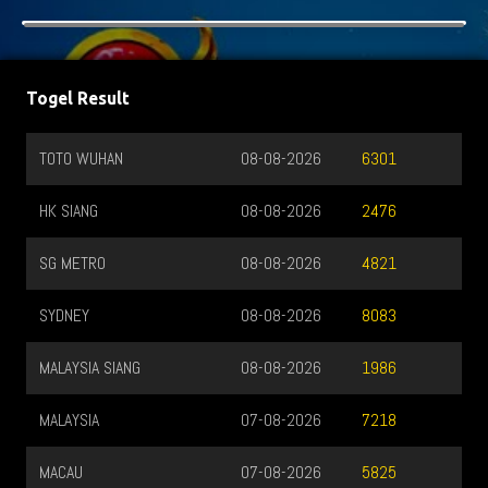
Togel Result
TOTO WUHAN
08-08-2026
6301
HK SIANG
08-08-2026
2476
SG METRO
08-08-2026
4821
SYDNEY
08-08-2026
8083
MALAYSIA SIANG
08-08-2026
1986
MALAYSIA
07-08-2026
7218
MACAU
07-08-2026
5825